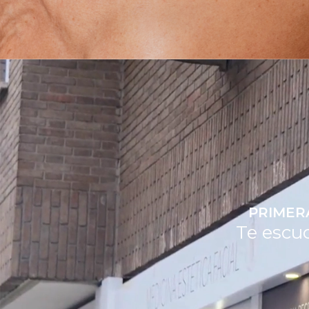
PRIMER
Te escu