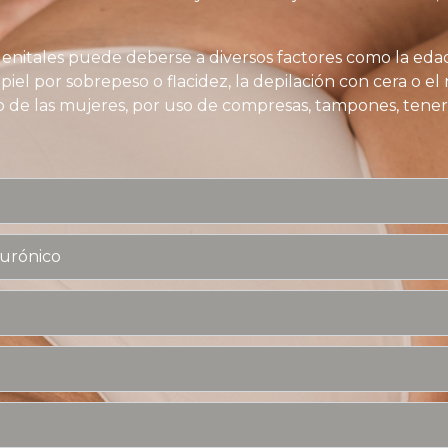
nitales puede deberse a diversos factores como la edad,
 piel por sobrepeso o flacidez, la depilación con cera o e
 de las mujeres, por uso de compresas, tampones, tener o
lurónico