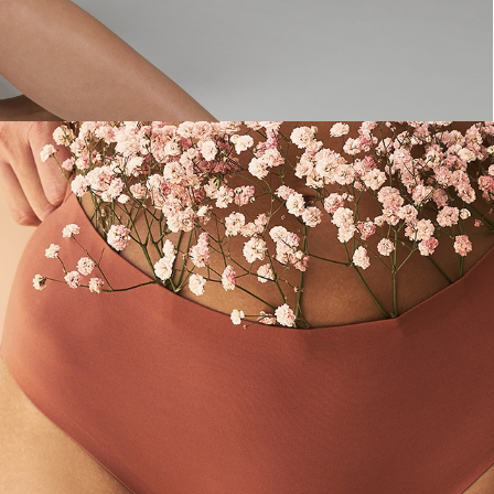
CA
to