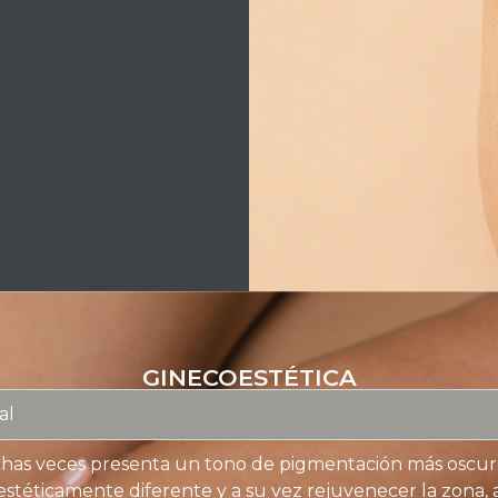
GINECOESTÉTICA
al
uchas veces presenta un tono de pigmentación más oscu
estéticamente diferente y a su vez rejuvenecer la zona,