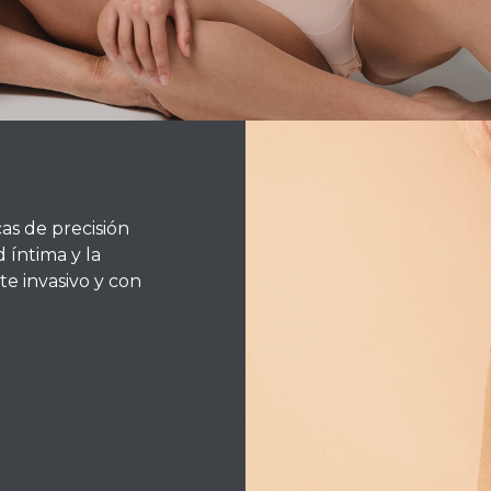
NTOS DE GINECOESTÉTI
cas de precisión
 íntima y la
as, resultados naturales y un acompañamien
e invasivo y con
onal liderado por la Dra. Esperanza.
AGENDA TU PRIMERA CITA