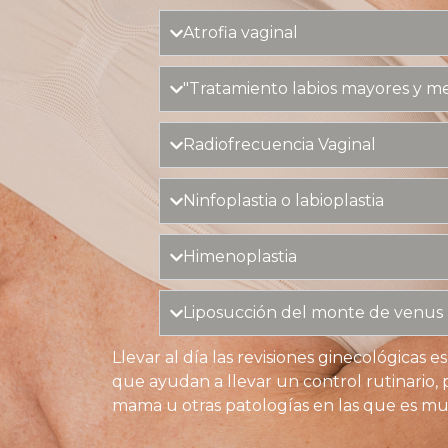
Atrofia vaginal
"Tratamiento labios mayores y m
Radiofrecuencia Vaginal
Ninfoplastia o labioplastia
Himenoplastia
Liposucción del monte de venus
Llevar al día las revisiones ginecológicas 
que ayudan a llevar un control rutinario
mama u otras patologías en las que es m