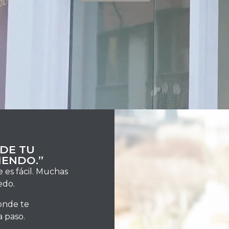
 DE TU
IENDO.”
es fácil.
Muchas
edo.
donde te
 paso.