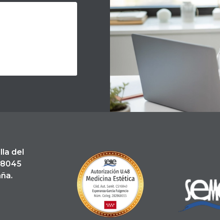
lla del
 28045
ña.