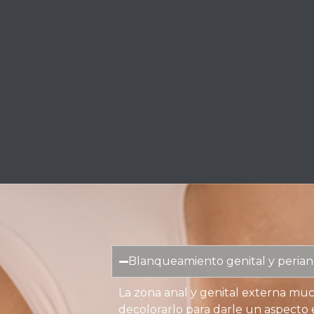
Blanqueamiento genital y perian
La zona anal y genital externa m
decolorarlo para darle un aspecto 