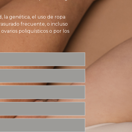
 la genética, el uso de ropa
l rasurado frecuente, o incluso
varios poliquísticos o por los