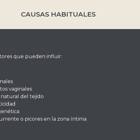
CAUSAS HABITUALES
ctores que pueden influir:
nales
tos vaginales
natural del tejido
ticidad
genética
currente o
picores en la zona íntima