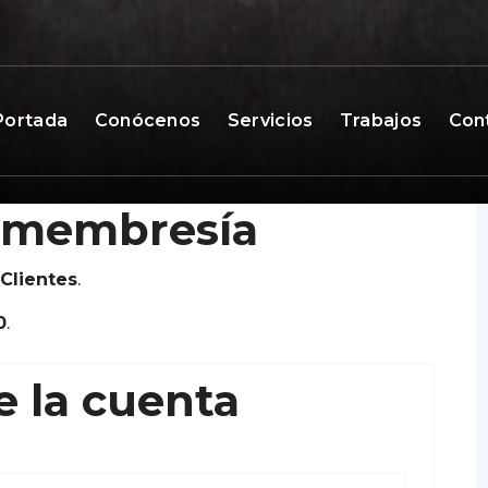
Portada
Conócenos
Servicios
Trabajos
Con
e membresía
Clientes
.
0
.
e la cuenta