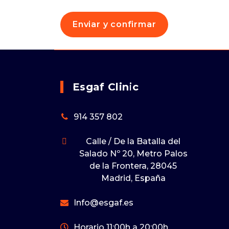
Esgaf Clinic
914 357 802
Calle / De la Batalla del
Salado Nº 20, Metro Palos
de la Frontera, 28045
Madrid, España
Info@esgaf.es
Horario 11:00h a 20:00h