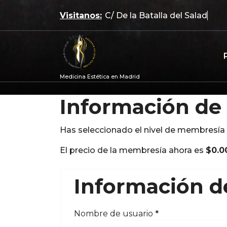
Saltar
Visitanos:
C/ De la Batalla del Salado
al
contenido
Medicina Estética en Madrid
Información d
Has seleccionado el nivel de membresía
El precio de la membresía ahora es
$0.0
Información d
Nombre de usuario
*